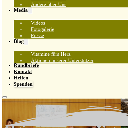
Andere über Uns
Media
Videos
Fotogalerie
Presse
Blog
Vitamine fürs Herz
Aktionen unserer Unterstützer
Rundbriefe
Kontakt
Helfen
Spenden