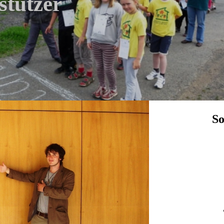
stützer
So