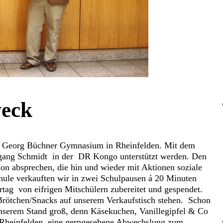
weck
em Georg Büchner Gymnasium in Rheinfelden. Mit dem
gang Schmidt in der DR Kongo unterstützt werden. Den
ion absprechen, die hin und wieder mit Aktionen soziale
chule verkauften wir in zwei Schulpausen á 20 Minuten
ag von eifrigen Mitschülern zubereitet und gespendet.
Brötchen/Snacks auf unserem Verkaufstisch stehen. Schon
nserem Stand groß, denn Käsekuchen, Vanillegipfel & Co
Rheinfelden, eine gerngesehene Abwechslung zum