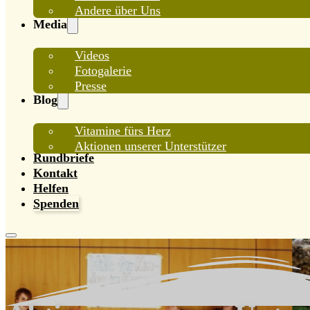
Andere über Uns
Media
Videos
Fotogalerie
Presse
Blog
Vitamine fürs Herz
Aktionen unserer Unterstützer
Rundbriefe
Kontakt
Helfen
Spenden