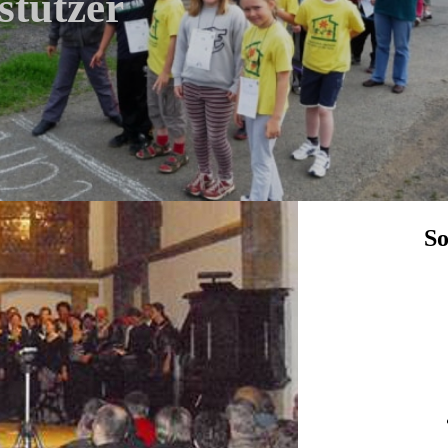
stützer
So