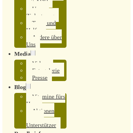
mit ADH
Unsere
Zielsetzung
Team und
Helfer
Andere über
Uns
Media
Videos
Fotogalerie
Presse
Blog
Vitamine fürs
Herz
Aktionen
unserer
Unterstützer