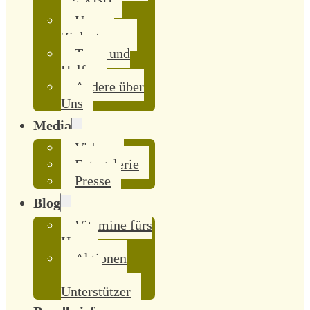
mit ADH
Unsere
Zielsetzung
Team und
Helfer
Andere über
Uns
Media
Videos
Fotogalerie
Presse
Blog
Vitamine fürs
Herz
Aktionen
unserer
Unterstützer