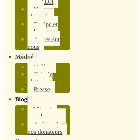
avec ADH
Nos
objectifs
Equipe et
aides
Autres sur
nous
Média
Vidéos
Galerie
photos
Presse
Blog
Vitamine
pour le coeur
Actions de
nos donateurs