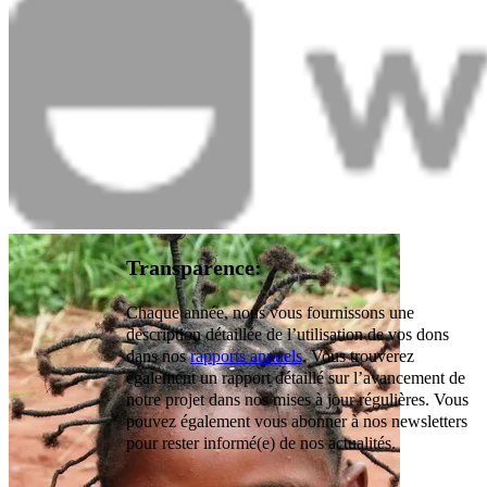
Transparence:
Chaque année, nous vous fournissons une
description détaillée de l’utilisation de vos dons
dans nos
rapports annuels
. Vous trouverez
également un rapport détaillé sur l’avancement de
notre projet dans nos mises à jour régulières. Vous
pouvez également vous abonner à nos newsletters
pour rester informé(e) de nos actualités.