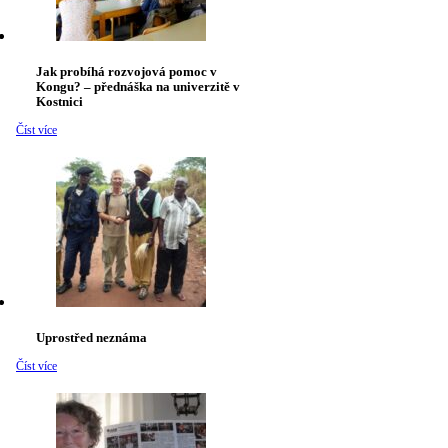
Jak probíhá rozvojová pomoc v
Kongu? – přednáška na univerzitě v
Kostnici
Číst více
Uprostřed neznáma
Číst více