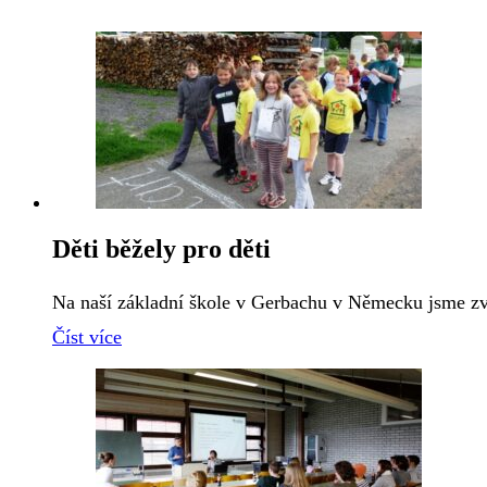
Děti běžely pro děti
Na naší základní škole v Gerbachu v Německu jsme zv
Číst více