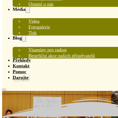
Ostatní o nás
Média
Videa
Fotogalerie
Tisk
Blog
Vitamíny pro radost
Benefiční akce našich přispěvatelů
Přehledy
Kontakt
Pomoc
Darujte