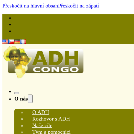
Přeskočit na hlavní obsah
Přeskočit na zápatí
O nás
O ADH
Rozhovor s ADH
Naše cíle
Tým a pomocníci