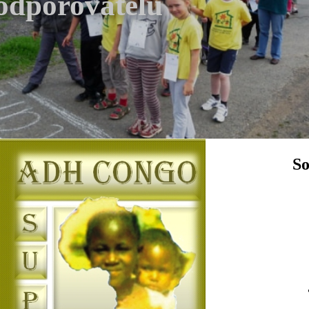
podporovatelů
So