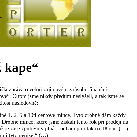
ž kape“
išla zpráva o velmi zajímavém způsobu finanční
hve“. O tom jsme nikdy předtím neslyšeli, a tak jsme se
itost následovně:
dné 1, 2, 5 a 10ti centové mince. Tyto drobné dám každý
 Drobné mince, které jsme získali tento rok při prodeji na
ž je zase zpoloviny plná – odhaduji to tak na 18 eur. (…)
m i tyto peníze.“ (…)