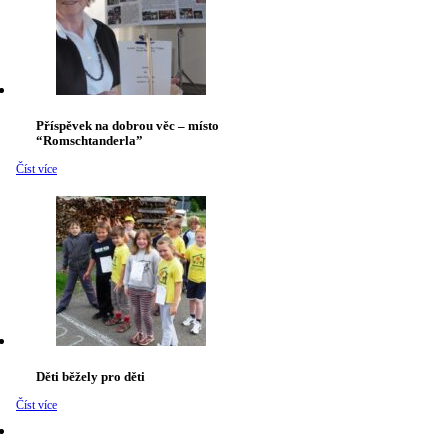
Příspěvek na dobrou věc – místo
“Romschtanderla”
Číst více
Děti běžely pro děti
Číst více