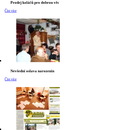
Prodej koláčů pro dobrou věc
Číst více
Nevšední oslava narozenin
Číst více