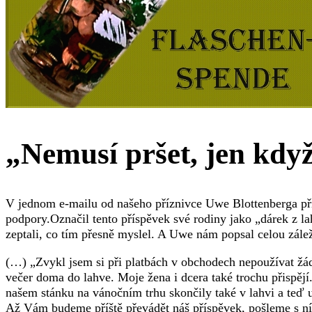
„Nemusí pršet, jen kdy
V jednom e-mailu od našeho příznivce Uwe Blottenberga př
podpory.Označil tento příspěvek své rodiny jako „dárek z la
zeptali, co tím přesně myslel. A Uwe nám popsal celou zálež
(…) „Zvykl jsem si při platbách v obchodech nepoužívat žá
večer doma do lahve. Moje žena i dcera také trochu přispějí.
našem stánku na vánočním trhu skončily také v lahvi a teď u
Až Vám budeme příště převádět náš příspěvek, pošleme s ní