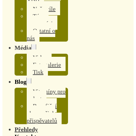
ADH
Naše cíle
Tým a
pomocníci
Ostatní o
nás
Média
Videa
Fotogalerie
Tisk
Blog
Vitamíny pro
radost
Benefiční
akce našich
přispěvatelů
Přehledy