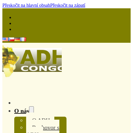
Přeskočit na hlavní obsah
Přeskočit na zápatí
O nás
O ADH
Rozhovor s