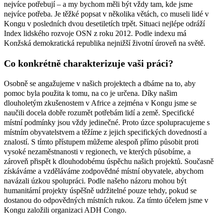
nejvíce potřebují – a my bychom měli být vždy tam, kde jsme
nejvíce potřeba. Je těžké popsat v několika větách, co museli lidé v
Kongu v posledních dvou desetiletích trpět. Situaci nejlépe odráží
Index lidského rozvoje OSN z roku 2012. Podle indexu má
Konžská demokratická republika nejnižší životní úroveň na světě.
Co konkrétně charakterizuje vaši práci?
Osobně se angažujeme v našich projektech a dbáme na to, aby
pomoc byla použita k tomu, na co je určena. Díky našim
dlouholetým zkušenostem v Africe a zejména v Kongu jsme se
naučili docela dobře rozumět potřebám lidí a země. Specifické
místní podmínky jsou vždy jedinečné. Proto úzce spolupracujeme s
místním obyvatelstvem a těžíme z jejich specifických dovedností a
znalostí. S tímto přístupem můžeme alespoň přímo působit proti
vysoké nezaměstnanosti v regionech, ve kterých působíme, a
zároveň přispět k dlouhodobému úspěchu našich projektů. Současně
získáváme a vzděláváme zodpovědné místní obyvatele, abychom
navázali úzkou spolupráci. Podle našeho názoru mohou být
humanitární projekty úspěšně udržitelné pouze tehdy, pokud se
dostanou do odpovědných místních rukou. Za tímto účelem jsme v
Kongu založili organizaci ADH Congo.