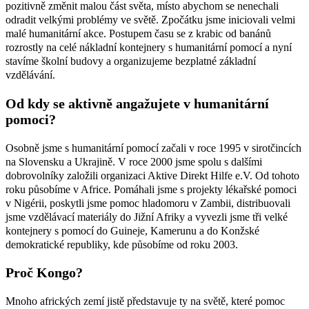
pozitivně změnit malou část světa, místo abychom se nenechali
odradit velkými problémy ve světě. Zpočátku jsme iniciovali velmi
malé humanitární akce. Postupem času se z krabic od banánů
rozrostly na celé nákladní kontejnery s humanitární pomocí a nyní
stavíme školní budovy a organizujeme bezplatné základní
vzdělávání.
Od kdy se aktivně angažujete v humanitární
pomoci?
Osobně jsme s humanitární pomocí začali v roce 1995 v sirotčincích
na Slovensku a Ukrajině. V roce 2000 jsme spolu s dalšími
dobrovolníky založili organizaci Aktive Direkt Hilfe e.V. Od tohoto
roku působíme v Africe. Pomáhali jsme s projekty lékařské pomoci
v Nigérii, poskytli jsme pomoc hladomoru v Zambii, distribuovali
jsme vzdělávací materiály do Jižní Afriky a vyvezli jsme tři velké
kontejnery s pomocí do Guineje, Kamerunu a do Konžské
demokratické republiky, kde působíme od roku 2003.
Proč Kongo?
Mnoho afrických zemí jistě představuje ty na světě, které pomoc