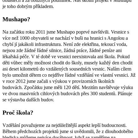
oblastech a za obtížných podmínek. Náš školní projekt v Mushapu
je toho dobrým příkladem.
Mushapo?
Na začátku roku 2011 jsme Mushapo poprvé navštívili. Vesnice s
více než 1000 obyvateli se nachází v buši na hranici s Angolou a
chybí jí jakákoli infrastruktura. Není zde elektřina, tekoucí voda,
nejsou zde žádné řádné silnice, žádná práce, žádné peníze ani
lékařská péče. V té době ve vesnici neexistovala ani škola. Pokud
děti vůbec měly možnost chodit do školy, musely každý den chodit
asi deset kilometrů do vzdálených sousedních vesnic. Naším cílem
bylo umožnit dětem co nejdříve řádné vzdělání ve vlastní vesnici. Již
v roce 2012 jsme začali s výukou v provizorních školních
budovách. Zpočátku jsme měli 120 dětí. Mezitím navštěvuje výuku
ve dvou masivních cihlových budovách přes 300 studentů. Plánuje
se výstavba dalších budov.
Proč škola?
Vzdělání považujeme za nejdůležitější aspekt lepší budoucnosti.
Během předchozích projektů jsme si uvědomili, že z dlouhodobého
hlediska můžeme nejvíce dosáhnout, když se zaměříme na