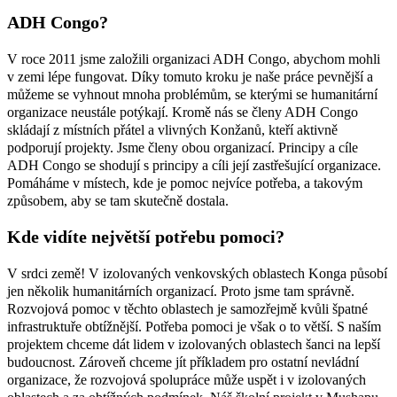
ADH Congo?
V roce 2011 jsme založili organizaci ADH Congo, abychom mohli
v zemi lépe fungovat. Díky tomuto kroku je naše práce pevnější a
můžeme se vyhnout mnoha problémům, se kterými se humanitární
organizace neustále potýkají. Kromě nás se členy ADH Congo
skládají z místních přátel a vlivných Konžanů, kteří aktivně
podporují projekty. Jsme členy obou organizací. Principy a cíle
ADH Congo se shodují s principy a cíli její zastřešující organizace.
Pomáháme v místech, kde je pomoc nejvíce potřeba, a takovým
způsobem, aby se tam skutečně dostala.
Kde vidíte největší potřebu pomoci?
V srdci země! V izolovaných venkovských oblastech Konga působí
jen několik humanitárních organizací. Proto jsme tam správně.
Rozvojová pomoc v těchto oblastech je samozřejmě kvůli špatné
infrastruktuře obtížnější. Potřeba pomoci je však o to větší. S naším
projektem chceme dát lidem v izolovaných oblastech šanci na lepší
budoucnost. Zároveň chceme jít příkladem pro ostatní nevládní
organizace, že rozvojová spolupráce může uspět i v izolovaných