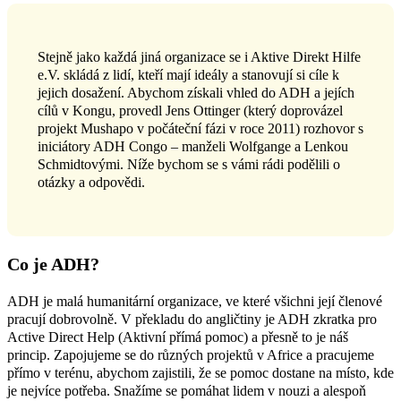
Stejně jako každá jiná organizace se i Aktive Direkt Hilfe
e.V. skládá z lidí, kteří mají ideály a stanovují si cíle k
jejich dosažení. Abychom získali vhled do ADH a jejích
cílů v Kongu, provedl Jens Ottinger (který doprovázel
projekt Mushapo v počáteční fázi v roce 2011) rozhovor s
iniciátory ADH Congo – manželi Wolfgange a Lenkou
Schmidtovými. Níže bychom se s vámi rádi podělili o
otázky a odpovědi.
Co je ADH?
ADH je malá humanitární organizace, ve které všichni její členové
pracují dobrovolně. V překladu do angličtiny je ADH zkratka pro
Active Direct Help (Aktivní přímá pomoc) a přesně to je náš
princip. Zapojujeme se do různých projektů v Africe a pracujeme
přímo v terénu, abychom zajistili, že se pomoc dostane na místo, kde
je nejvíce potřeba. Snažíme se pomáhat lidem v nouzi a alespoň